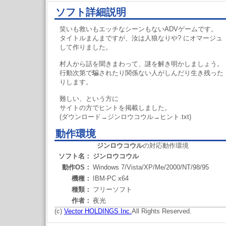
ソフト詳細説明
笑いも救いもエッチなシーンもないADVゲームです。
タイトルまんまですが、汝は人狼なりや? にオマージュ
して作りました。
村人から話を聞きまわって、謎を解き明かしましょう。
行動次第で騙されたり関係ない人がしんだり生き残った
りします。
難しい、という方に
サイトの方でヒントを掲載しました。
(ダウンロード→ジンロウコウル→ヒント.txt)
動作環境
ジンロウコウル
の対応動作環境
ソフト名：
ジンロウコウル
動作OS：
Windows 7/Vista/XP/Me/2000/NT/98/95
機種：
IBM-PC x64
種類：
フリーソフト
作者：
夜光
(c)
Vector HOLDINGS Inc.
All Rights Reserved.