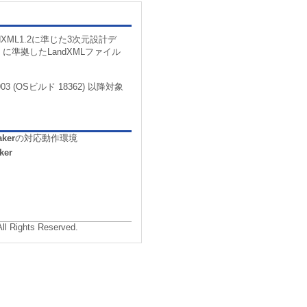
andXML1.2に準じた3次元設計デ
0』に準拠したLandXMLファイル
03 (OSビルド 18362) 以降対象
ker
の対応動作環境
ker
All Rights Reserved.