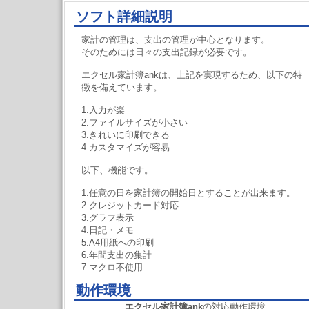
ソフト詳細説明
家計の管理は、支出の管理が中心となります。
そのためには日々の支出記録が必要です。
エクセル家計簿ankは、上記を実現するため、以下の特
徴を備えています。
1.入力が楽
2.ファイルサイズが小さい
3.きれいに印刷できる
4.カスタマイズが容易
以下、機能です。
1.任意の日を家計簿の開始日とすることが出来ます。
2.クレジットカード対応
3.グラフ表示
4.日記・メモ
5.A4用紙への印刷
6.年間支出の集計
7.マクロ不使用
動作環境
エクセル家計簿ank
の対応動作環境