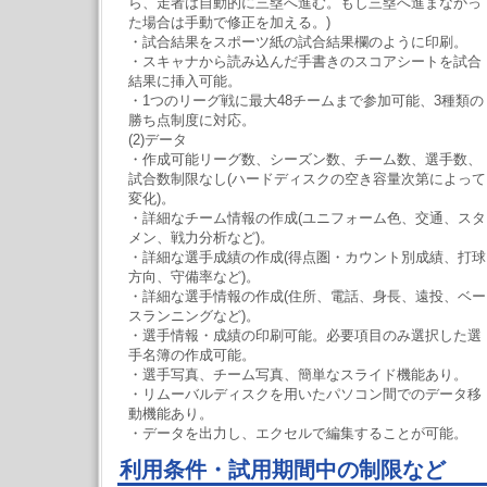
ら、走者は自動的に三塁へ進む。もし三塁へ進まなかっ
た場合は手動で修正を加える。)
・試合結果をスポーツ紙の試合結果欄のように印刷。
・スキャナから読み込んだ手書きのスコアシートを試合
結果に挿入可能。
・1つのリーグ戦に最大48チームまで参加可能、3種類の
勝ち点制度に対応。
(2)データ
・作成可能リーグ数、シーズン数、チーム数、選手数、
試合数制限なし(ハードディスクの空き容量次第によって
変化)。
・詳細なチーム情報の作成(ユニフォーム色、交通、スタ
メン、戦力分析など)。
・詳細な選手成績の作成(得点圏・カウント別成績、打球
方向、守備率など)。
・詳細な選手情報の作成(住所、電話、身長、遠投、ベー
スランニングなど)。
・選手情報・成績の印刷可能。必要項目のみ選択した選
手名簿の作成可能。
・選手写真、チーム写真、簡単なスライド機能あり。
・リムーバルディスクを用いたパソコン間でのデータ移
動機能あり。
・データを出力し、エクセルで編集することが可能。
利用条件・試用期間中の制限など