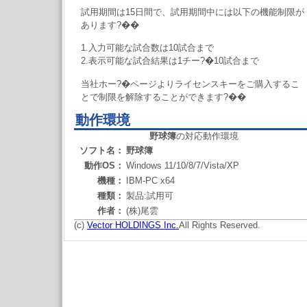
試用期間は15日間で、試用期間中には以下の機能制限が
あります?��
1.入力可能な試合数は10試合まで
2.表示可能な試合結果は1チー?�10試合まで
当社ホー?�ページよりライセンスキーをご購入するこ
とで制限を解除することができます?��
動作環境
野球簿
の対応動作環境
ソフト名：
野球簿
動作OS：
Windows 11/10/8/7/Vista/XP
機種：
IBM-PC x64
種類：
製品:試用可
作者：
(株)尾雲
(c)
Vector HOLDINGS Inc.
All Rights Reserved.