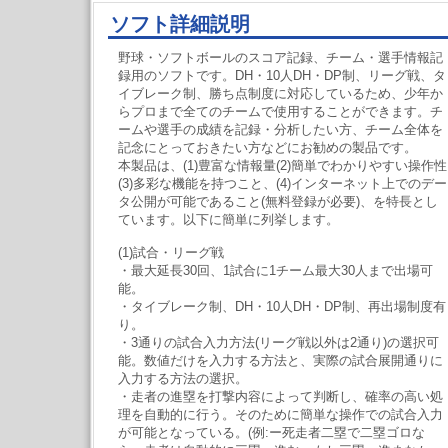
ソフト詳細説明
野球・ソフトボールのスコア記録、チーム・選手情報記
録用のソフトです。DH・10人DH・DP制、リーグ戦、タ
イブレーク制、勝ち点制度に対応しているため、少年か
らプロまで全てのチームで使用することができます。チ
ームや選手の成績を記録・分析したい方、チーム全体を
記念にとっておきたい方などにお勧めの製品です。
本製品は、(1)豊富な情報量(2)簡単でわかりやすい操作性
(3)多彩な機能を持つこと、(4)インターネット上でのデー
タ公開が可能であること(無料登録が必要)、を特長とし
ています。以下に簡単に列挙します。
(1)試合・リーグ戦
・最大延長30回、1試合に1チーム最大30人まで出場可
能。
・タイブレーク制、DH・10人DH・DP制、再出場制度有
り。
・3通りの試合入力方法(リーグ戦以外は2通り)の選択可
能。数値だけを入力する方法と、実際の試合展開通りに
入力する方法の選択。
・走者の進塁を打撃内容によって判断し、確率の高い処
理を自動的に行う。そのために簡単な操作での試合入力
が可能となっている。(例:ー死走者二塁で二塁ゴロな