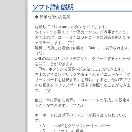
ソフト詳細説明
◆ 簡単な使い方説明
起動して「Capture」ボタンを押下します。
ウインドウが消えて「十字カーソル」が表示されます。
画面上のバーコードまたはＱＲコードの領域を囲んでキ
ャプチャします。（*1）
解析に成功した場合は内容が「Data:」に表示されます。
（*2）
URLの場合はリンク状態になり、クリックするとページ
を開くことができます。
「File」ボタンから画像を読み込むことができます。
左上のアイコンクリックで表示されるメニューから「ク
リップボードを監視する」を有効にすると、他のアプリ
から画像をクリップボード経由で参照することができま
す。（*3）
他に「常に手前に表示」「ＱＲコードの作成」を設定す
ることができます。（*4,*5）
キーボードには以下のコマンドが割り当てられていま
す。
・A ：内容をクリップボードへコピー
・S ：ファイルに保存