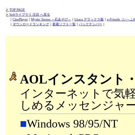
TOP PAGE
Softライブラリ 注目 へ戻る
｜
CinePlayer
｜
Mystic Stones ～石あそび～
｜
Lhaca デラックス版
｜
e-Friends（い
｜
ダウンロードランキング
｜
新着ソフト一覧
｜
バックナンバー
｜
AOLインスタント
インターネットで気
しめるメッセンジャ
■
Windows 98/95/N