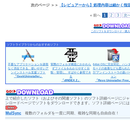
次のページ ＞＞
【レビュアーから】処理内容は細かく指
« 前へ
1
2
3
次へ
このソフトをダウンロード・購
ソフトライブラリからのおすすめソフト
不要なアプリケーションを跡形
実際のフォルダ構造にかかわら
64bit OSに完全対応。ハン
なく消去できる、使いやすいア
ずファイルをわかりやすく分
モードの改善なども図られた
ンインストール支援ソフト
類・管理し、すばやく参照でき
力”アンインストーラの新バ
「GeekUninstaller」
る
ョン
「dINDEX.2」
「Revo Uninstaller Fre
上で紹介したソフト（およびその関連ソフト）のソフト詳細ページにジャ
ンロードページでソフトをダウンロードできます。ソフト詳細ページには
MulSync
複数のフォルダを一度に同期、複雑な同期も自由自在！