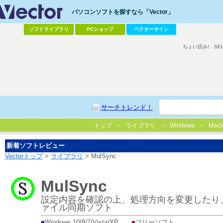
パソコンソフトを探すなら「Vector」
ソフトライブラリ
PCショップ
ベクターサイン
ちょい読み!
SE
サーチトレンド！
トップ
ライブラリ
Windows
Mac(
新着ソフトレビュー
Vectorトップ
>
ライブラリ
> MulSync
MulSync
設定内容を確認の上、処理方向を変更したり
ァイル同期ソフト
■
Windows 10/8/7/Vista/XP
■
フリーソフト