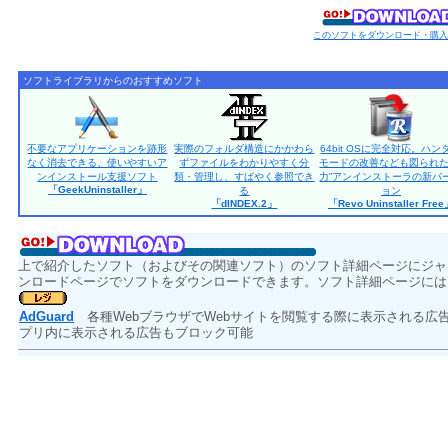
このソフトをダウンロード・購
ソフトライブラリからのおすすめソフト
不要なアプリケーションを跡形
実際のフォルダ構造にかかわら
64bit OSに完全対応。ハン
なく消去できる、使いやすいア
ずファイルをわかりやすく分
モードの改善なども図られた
ンインストール支援ソフト
類・管理し、すばやく参照でき
力”アンインストーラの新バ
「GeekUninstaller」
る
ョン
「dINDEX.2」
「Revo Uninstaller Fre
上で紹介したソフト（およびその関連ソフト）のソフト詳細ページにジャ
ンロードページでソフトをダウンロードできます。ソフト詳細ページには
AdGuard
各種WebブラウザでWebサイトを閲覧する際に表示される広告を非
プリ内に表示される広告もブロック可能