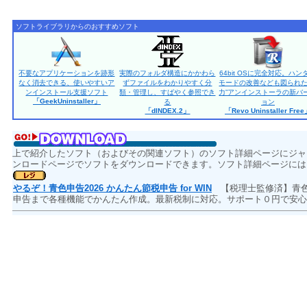
ソフトライブラリからのおすすめソフト
不要なアプリケーションを跡形
実際のフォルダ構造にかかわら
64bit OSに完全対応。ハン
なく消去できる、使いやすいア
ずファイルをわかりやすく分
モードの改善なども図られた
ンインストール支援ソフト
類・管理し、すばやく参照でき
力”アンインストーラの新バ
「GeekUninstaller」
る
ョン
「dINDEX.2」
「Revo Uninstaller Fre
上で紹介したソフト（およびその関連ソフト）のソフト詳細ページにジャ
ンロードページでソフトをダウンロードできます。ソフト詳細ページには
やるぞ！青色申告2026 かんたん節税申告 for WIN
【税理士監修済】青色
申告まで各種機能でかんたん作成。最新税制に対応。サポート０円で安心