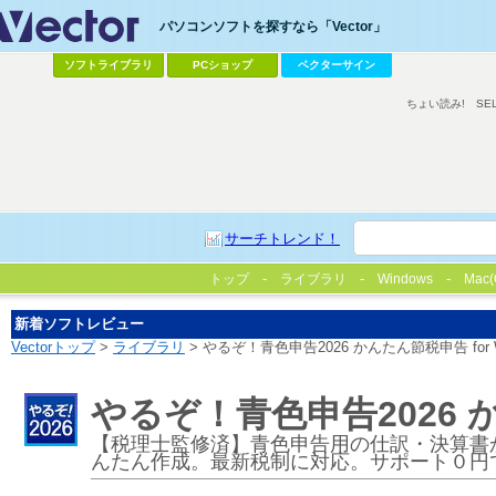
パソコンソフトを探すなら「Vector」
ソフトライブラリ
PCショップ
ベクターサイン
ちょい読み!
SE
サーチトレンド！
トップ
ライブラリ
Windows
Mac(
新着ソフトレビュー
Vectorトップ
>
ライブラリ
> やるぞ！青色申告2026 かんたん節税申告 for 
やるぞ！青色申告2026 か
【税理士監修済】青色申告用の仕訳・決算書
んたん作成。最新税制に対応。サポート０円