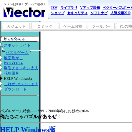
TOP
ライブラリ
Vアップ通知
ベクターパスポー
ショップ
セキュリティ
ソフトナビ
人気投票2010
ガジェット
コミック
ゲーム攻略
ツールバー
PCの
スポットライト
パズルゲーム
地面焦がし
PA☆ZOO!4
爆裂チョッキン太夫
花鳥風月
HELP Windows版
これがいいっしょ！
ダウンロード
パズルゲーム特集──1999～2000年冬にお勧めの6本
俺たちにゃパズルがあるぜ！
HELP Windows版