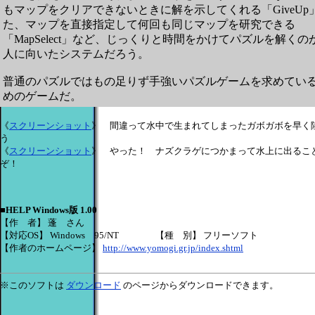
もマップをクリアできないときに解を示してくれる「GiveUp
た、マップを直接指定して何回も同じマップを研究できる
「MapSelect」など、じっくりと時間をかけてパズルを解くの
人に向いたシステムだろう。
普通のパズルではもの足りず手強いパズルゲームを求めてい
めのゲームだ。
《
スクリーンショット
》 間違って水中で生まれてしまったガボガボを早く
う
《
スクリーンショット
》 やった！ ナズクラゲにつかまって水上に出るこ
ぞ！
■HELP Windows版 1.00
【作 者】 蓬 さん
【対応OS】 Windows 95/NT 【種 別】 フリーソフト
【作者のホームページ】
http://www.yomogi.gr.jp/index.shtml
※このソフトは
ダウンロード
のページからダウンロードできます。