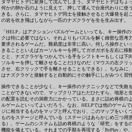
タマヤヒトデに変身して沈んでしまう。タマヤヒトデはちょ
何かの卵か石のように見えて、押して運んで台座代わりに使
きる。さらに、タマヤヒトデ同士を接触させると大爆発を起
の岩を吹き飛ばしながら一匹のナズクラゲを生を生み出す。
「HELP」はアクションパズルゲームといっても、キー操作の
クは特に必要ではない。それよりもパズルを解く緻密な思考
要求されるゲームだ。難易度は非常に高い。何しろ操作とい
きることといえばカーソルキーを押してガボガボを左右に移
とと、ナズクラゲをつかんでいる手をシフトキーもしくは下
ソルキーを押して離させることだけなのだ（マウスの左クリ
させ、右クリックで手を離させることもできる）。ちなみに
はナズクラゲと接触すると自動的にその触手にしがみつく習
操作できることが少なく、キー操作のテクニックなどで失敗
ことができないので、マップクリアはただひたすら、地形と
の配置を読むその洞察力にかかっている。まさに詰め将棋の
ルゲームといってよいだろう。なお、HELPでは他のゲームで
ジに相当するものをマップと呼んでおり、このマップをいく
ものをステージと呼んでいる（ステージはあらかじめ三つ用
る）。ゲームのシステムも詰め将棋のような「研究」をする
機能を備えている。それまでの手順を再現する「RePlay」や