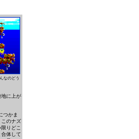
んなのどう
！
陸地に上が
につかま
。このナズ
い限りどこ
と合体して