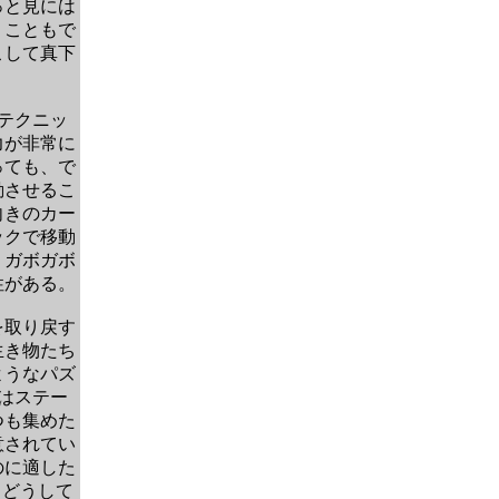
っと見には
うこともで
こして真下
テクニッ
力が非常に
っても、で
動させるこ
向きのカー
ックで移動
、ガボガボ
性がある。
を取り戻す
生き物たち
ようなパズ
はステー
つも集めた
意されてい
のに適した
、どうして