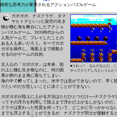
緻密な思考力が要求されるアクションパズルゲーム
ガボガボ、ナズクラゲ、タマ
ヤヒトデといった架空の生き
物が棲む海を舞台にしたアクショ
ンパズルゲーム。DOS時代からの
人気ゲームで、プレイしたことの
ある人も多いだろう。キーでガボ
ガボを操作し、海面上まで移動さ
せるのがゲームの目的。
主人公の「ガボガボ」は本来、陸
■うわっ！ なんだなんだ、こ
の上に棲む生き物なのに、何の因
やってクリアしろというんだ
果か卵のまま海に落ちてしまい、
海の中で孵ってしまった。水中では息ができないので、早く
りたいのだが悲しいことに泳ぐことができない。
ガボガボが陸上に上がる方法はただひとつだけ──ナズクラゲ
ってその浮力を利用して陸上まで浮かび上がるしかないのだ
クラゲは変わった性質を持っていて、どこかに引っかからな
までも浮上することができるが、ナズクラゲ同士が接触する