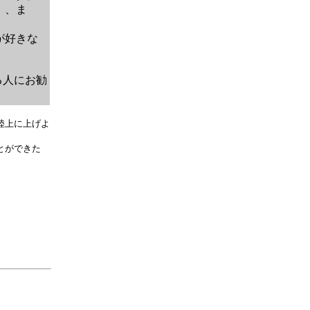
」、ま
が好きな
る人にお勧
陸上に上げよ
とができた