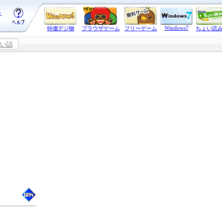
ト
Windows7
特価デジ物
ブラウザゲーム
フリーゲーム
ちょい読
怖い話