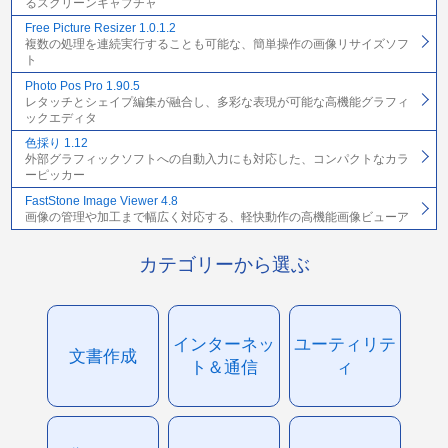
るスクリーンキャプチャ
Free Picture Resizer 1.0.1.2
複数の処理を連続実行することも可能な、簡単操作の画像リサイズソフ
ト
Photo Pos Pro 1.90.5
レタッチとシェイプ編集が融合し、多彩な表現が可能な高機能グラフィ
ックエディタ
色採り 1.12
外部グラフィックソフトへの自動入力にも対応した、コンパクトなカラ
ーピッカー
FastStone Image Viewer 4.8
画像の管理や加工まで幅広く対応する、軽快動作の高機能画像ビューア
カテゴリーから選ぶ
インターネッ
ユーティリテ
文書作成
ト＆通信
ィ