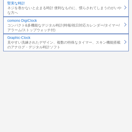
堅実な時計
ネジを巻かないと止まる時計 便利なものに、慣らされてしまうのがいや
な方へ
comono DigiClock
コンパクト&多機能なデジタル時計(時報/祝日対応カレンダー/タイマー/
アラーム/ストップウォッチ付)
Graphic-Clock
見やすい洗練されたデザイン、複数の特殊なタイマー、スキン機能搭載
のアナログ・デジタル時計ソフト