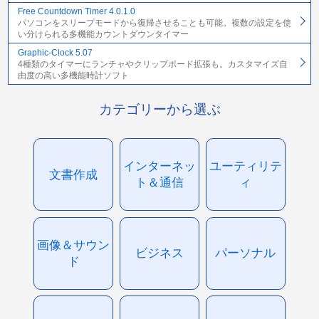
Free Countdown Timer 4.0.1.0
パソコンをスリープモードから復帰させることも可能。複数の設定を使
い分けられる多機能カウントダウンタイマー
Graphic-Clock 5.07
4種類のタイマーにランチャやクリップボード拡張も。カスタマイズ自
由度の高い多機能時計ソフト
カテゴリーから選ぶ
インターネッ
ユーティリテ
文書作成
ト＆通信
ィ
画像＆サウン
ビジネス
パーソナル
ド