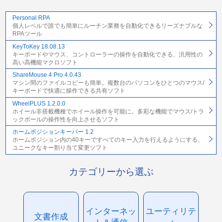
Personal RPA
個人レベルで誰でも簡単にルーチン業務を自動化できるリーズナブルな
RPAツール
KeyToKey 18.08.13
キーボードやマウス、コントローラーの操作を自動化できる、汎用性の
高い高機能マクロソフト
ShareMouse 4 Pro 4.0.43
マシン間のファイルコピーも簡単。複数台のパソコンをひとつのマウス/
キーボードで快適に操作できる共有ソフト
WheelPLUS 1.2.0.0
ホイール非搭載機種でホイール操作を可能に。多彩な機能でマウス/トラ
ックボールの操作性を向上させるソフト
ホームポジションキーパー 1.2
ホームポジション内の40キーですべてのキー入力を行えるようにする、
ユニークなキー割り当て変更ソフト
カテゴリーから選ぶ
インターネッ
ユーティリテ
文書作成