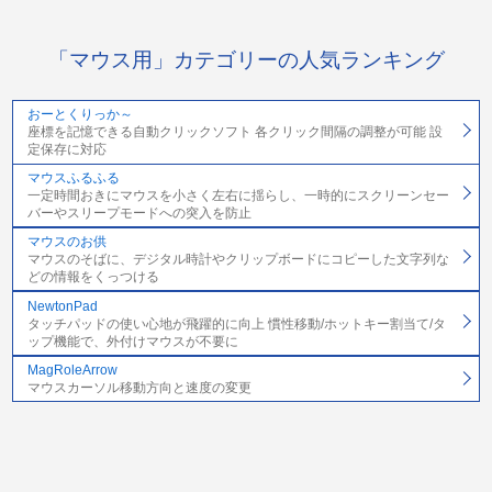
「マウス用」カテゴリーの人気ランキング
おーとくりっか～
座標を記憶できる自動クリックソフト 各クリック間隔の調整が可能 設
定保存に対応
マウスふるふる
一定時間おきにマウスを小さく左右に揺らし、一時的にスクリーンセー
バーやスリープモードへの突入を防止
マウスのお供
マウスのそばに、デジタル時計やクリップボードにコピーした文字列な
どの情報をくっつける
NewtonPad
タッチパッドの使い心地が飛躍的に向上 慣性移動/ホットキー割当て/タ
ップ機能で、外付けマウスが不要に
MagRoleArrow
マウスカーソル移動方向と速度の変更