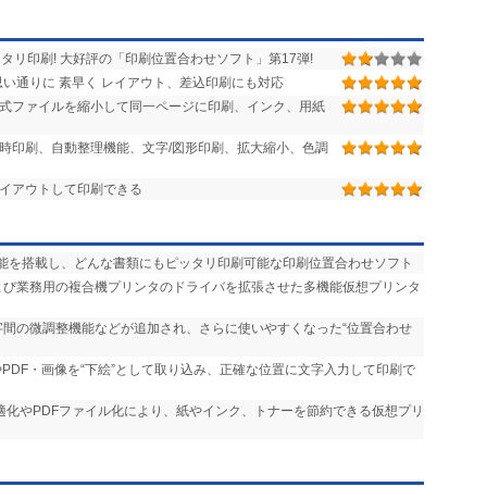
タリ印刷! 大好評の「印刷位置合わせソフト」第17弾!
思い通りに 素早く レイアウト、差込印刷にも対応
複数形式ファイルを縮小して同一ページに印刷、インク、用紙
同時印刷、自動整理機能、文字/図形印刷、拡大縮小、色調
イアウトして印刷できる
機能を搭載し、どんな書類にもピッタリ印刷可能な印刷位置合わせソフト
および業務用の複合機プリンタのドライバを拡張させた多機能仮想プリンタ
文字間の微調整機能などが追加され、さらに使いやすくなった“位置合わせ
やPDF・画像を“下絵”として取り込み、正確な位置に文字入力して印刷で
最適化やPDFファイル化により、紙やインク、トナーを節約できる仮想プリ