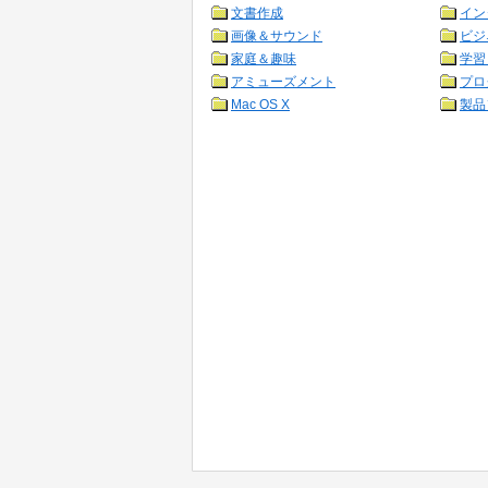
文書作成
イン
画像＆サウンド
ビジ
家庭＆趣味
学習
アミューズメント
プロ
Mac OS X
製品