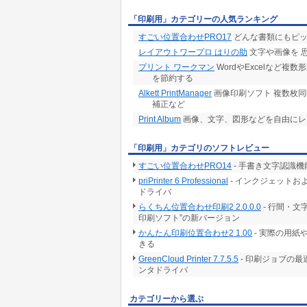
「印刷用」カテゴリーの人気ランキング
すごい位置合わせPRO17
どんな書類にもピッ
レイアウトワープロ はりの助
文字や画像を 
プリント ワークマン
WordやExcelなど
を節約する
Alkett PrintManager
画像印刷ソフト 複数枚
補正など
Print Album
画像、文字、図形などを自由にレ
「印刷用」カテゴリのソフトレビュー
すごい位置合わせPRO14
- 手書き文字認識
priPrinter 6 Professional
- インクジェット
ドライバ
らくちん位置合わせ印刷2 2.0.0.0
- 行間・
印刷ソフト”の新バージョン
かんたん印刷位置合わせ2 1.00
- 実際の用紙
きる
GreenCloud Printer 7.7.5.5
- 印刷ジョブの
ンタドライバ
カテゴリーから選ぶ