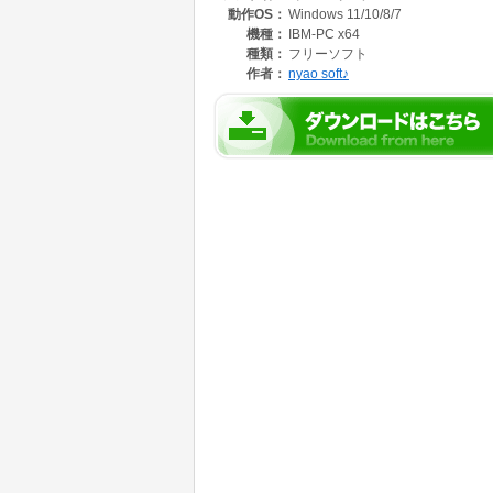
動作OS：
Windows 11/10/8/7
機種：
IBM-PC x64
種類：
フリーソフト
作者：
nyao soft♪