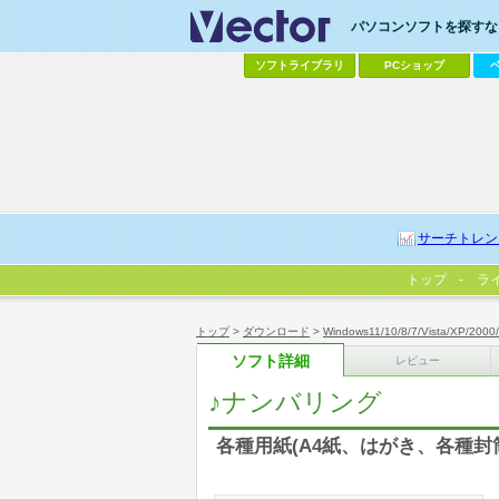
パソコンソフトを探すなら
ソフトライブラリ
PCショップ
サーチトレン
トップ
ラ
トップ
>
ダウンロード
>
Windows11/10/8/7/Vista/XP/2000
ソフト詳細
レビュー
♪ナンバリング
各種用紙(A4紙、はがき、各種