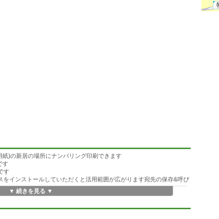
用紙)の新居の場所にナンバリング印刷できます
です
つです
oft♪アドレスをインストールしていただくと活用範囲が広がります宛先の保存&呼び
▼ 続きを見る ▼
ベースとした宛名印刷ソフト、郵便振替用紙印刷ソフト、納品書作成ソフト、会計
お使いいただくと活用範囲が広がります
りダウンロードできます