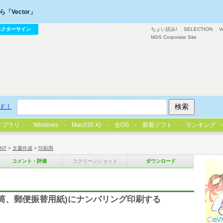
「Vector」
ベクターサイン
ちょい読み!
SELECTION
V
NGS Corporate Site
ド！
イブラリ
Windows
Mac(OS X)
全OS
新着ソフト
ランキング
/NT
>
文書作成
>
印刷用
コメント・評価
スクリーンショット
ダウンロード
封筒、郵便振替用紙)にナンバリング印刷する