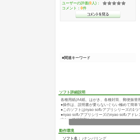
ユーザーの評価(
0
人)：
コメント：
0
件
■関連キーワード
ソフト詳細説明
各種用紙(A4紙、はがき、各種封筒、郵便振替
●操作は、説明書が要らないぐらい極めて簡単
●このソフトはnyao soft♪アプリシリーズの1
●nyao soft♪アプリシリーズのnyao s
出し、連続印刷など
●nyao soft♪アプリとは、♪アドレスを
ソフトなどのシリーズの総称です組み合わせて
動作環境
●nyao soft♪アプリシリーズは下記ページよ
ソフト名：
♪ナンバリング
https://www.nyaosoft.jp