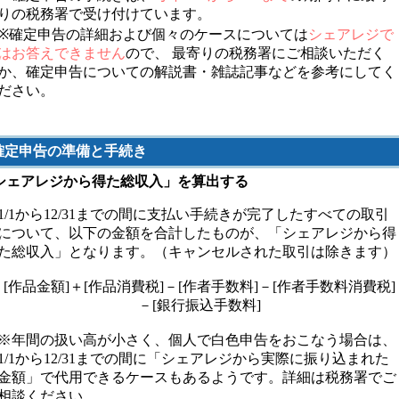
りの税務署で受け付けています。
※確定申告の詳細および個々のケースについては
シェアレジで
はお答えできません
ので、 最寄りの税務署にご相談いただく
か、確定申告についての解説書・雑誌記事などを参考にしてく
ださい。
確定申告の準備と手続き
)「シェアレジから得た総収入」を算出する
1/1から12/31までの間に支払い手続きが完了したすべての取引
について、以下の金額を合計したものが、「シェアレジから得
た総収入」となります。（キャンセルされた取引は除きます）
[作品金額]＋[作品消費税]－[作者手数料]－[作者手数料消費税]
－[銀行振込手数料]
※年間の扱い高が小さく、個人で白色申告をおこなう場合は、
1/1から12/31までの間に「シェアレジから実際に振り込まれた
金額」で代用できるケースもあるようです。詳細は税務署でご
相談ください。