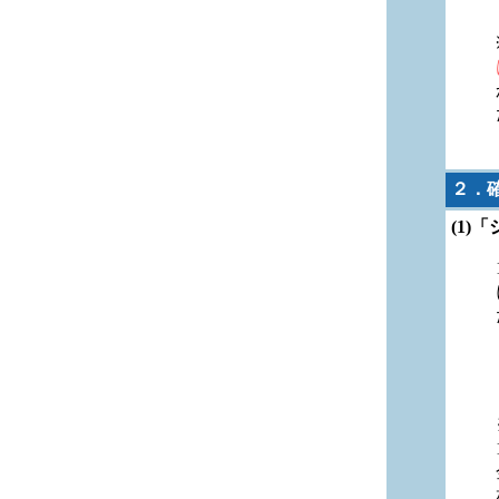
２．
(1