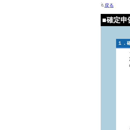
戻る
■確定申
１．