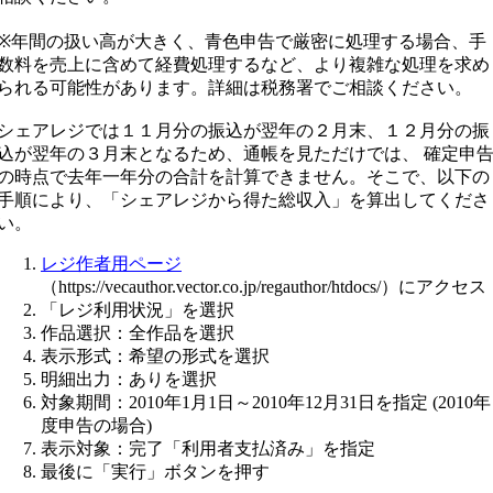
※年間の扱い高が大きく、青色申告で厳密に処理する場合、手
数料を売上に含めて経費処理するなど、より複雑な処理を求め
られる可能性があります。詳細は税務署でご相談ください。
シェアレジでは１１月分の振込が翌年の２月末、１２月分の振
込が翌年の３月末となるため、通帳を見ただけでは、 確定申
の時点で去年一年分の合計を計算できません。そこで、以下の
手順により、「シェアレジから得た総収入」を算出してくださ
い。
レジ作者用ページ
（https://vecauthor.vector.co.jp/regauthor/htdocs/）にアクセス
「レジ利用状況」を選択
作品選択：全作品を選択
表示形式：希望の形式を選択
明細出力：ありを選択
対象期間：2010年1月1日～2010年12月31日を指定 (2010年
度申告の場合)
表示対象：完了「利用者支払済み」を指定
最後に「実行」ボタンを押す