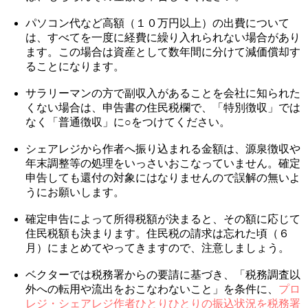
パソコン代など高額（１０万円以上）の出費について
は、すべてを一度に経費に繰り入れられない場合があり
ます。この場合は資産として数年間に分けて減価償却す
ることになります。
サラリーマンの方で副収入があることを会社に知られた
くない場合は、申告書の住民税欄で、「特別徴収」では
なく「普通徴収」に○をつけてください。
シェアレジから作者へ振り込まれる金額は、源泉徴収や
年末調整等の処理をいっさいおこなっていません。確定
申告しても還付の対象にはなりませんので誤解の無いよ
うにお願いします。
確定申告によって所得税額が決まると、その額に応じて
住民税額も決まります。住民税の請求は忘れた頃（６
月）にまとめてやってきますので、注意しましょう。
ベクターでは税務署からの要請に基づき、「税務調査以
外への転用や流出をおこなわないこと」を条件に、
プロ
レジ・シェアレジ作者ひとりひとりの振込状況を税務署