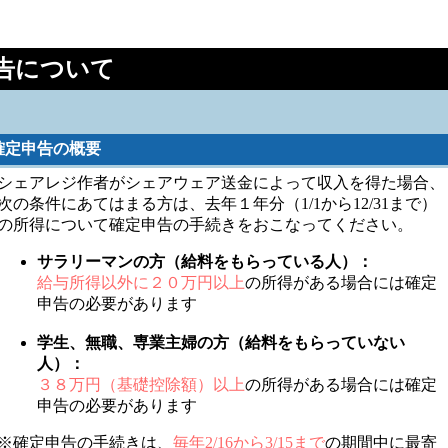
告について
確定申告の概要
シェアレジ作者がシェアウェア送金によって収入を得た場合、
次の条件にあてはまる方は、去年１年分（1/1から12/31まで）
の所得について確定申告の手続きをおこなってください。
サラリーマンの方（給料をもらっている人）：
給与所得以外に２０万円以上
の所得がある場合には確定
申告の必要があります
学生、無職、専業主婦の方（給料をもらっていない
人）：
３８万円（基礎控除額）以上
の所得がある場合には確定
申告の必要があります
※確定申告の手続きは、
毎年2/16から3/15まで
の期間中に最寄