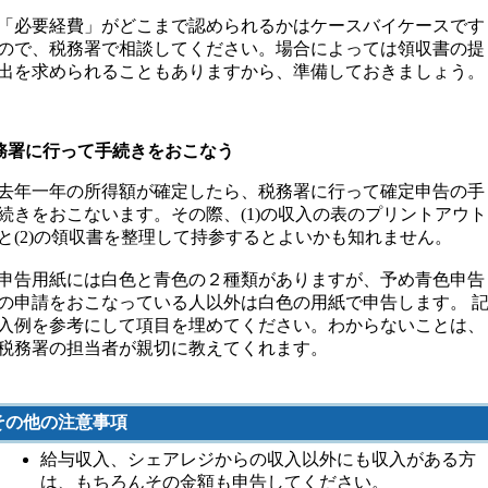
「必要経費」がどこまで認められるかはケースバイケースです
ので、税務署で相談してください。場合によっては領収書の提
出を求められることもありますから、準備しておきましょう。
税務署に行って手続きをおこなう
去年一年の所得額が確定したら、税務署に行って確定申告の手
続きをおこないます。その際、(1)の収入の表のプリントアウト
と(2)の領収書を整理して持参するとよいかも知れません。
申告用紙には白色と青色の２種類がありますが、予め青色申告
の申請をおこなっている人以外は白色の用紙で申告します。 
入例を参考にして項目を埋めてください。わからないことは、
税務署の担当者が親切に教えてくれます。
その他の注意事項
給与収入、シェアレジからの収入以外にも収入がある方
は、もちろんその金額も申告してください。