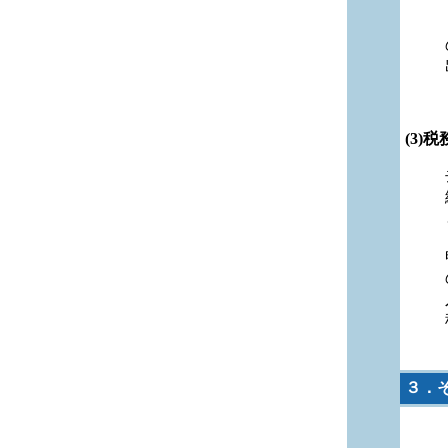
(3)
３．