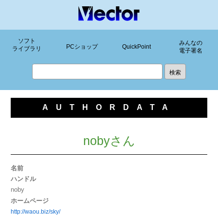
ソフト
みんなの
PCショップ
QuickPoint
ライブラリ
電子署名
AUTHORDATA
nobyさん
名前
ハンドル
noby
ホームページ
http://waou.biz/sky/