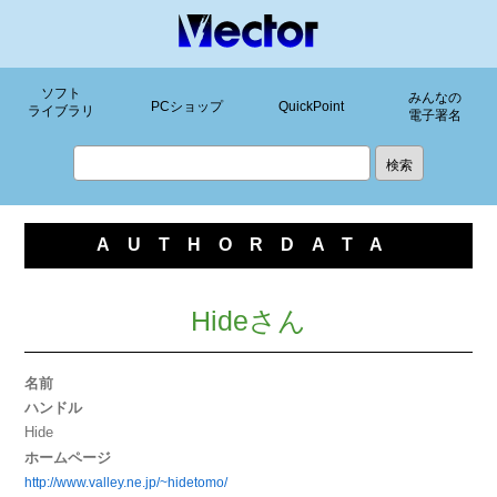
ソフト
みんなの
PCショップ
QuickPoint
ライブラリ
電子署名
AUTHORDATA
Hideさん
名前
ハンドル
Hide
ホームページ
http://www.valley.ne.jp/~hidetomo/