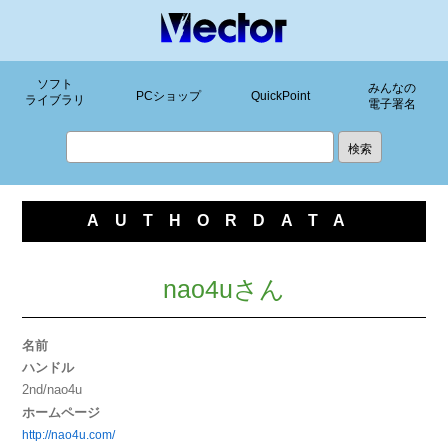
ソフト
みんなの
PCショップ
QuickPoint
ライブラリ
電子署名
AUTHORDATA
nao4uさん
名前
ハンドル
2nd/nao4u
ホームページ
http://nao4u.com/