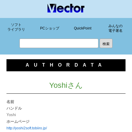
ソフト
みんなの
PCショップ
QuickPoint
ライブラリ
電子署名
AUTHORDATA
Yoshiさん
名前
ハンドル
Yoshi
ホームページ
http://yoshi2soft.tobiiro.jp/