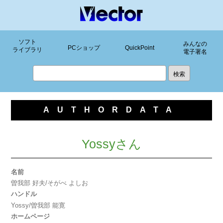
ソフト
みんなの
PCショップ
QuickPoint
ライブラリ
電子署名
AUTHORDATA
Yossyさん
名前
曽我部 好夫/そがべ よしお
ハンドル
Yossy/曽我部 能寛
ホームページ