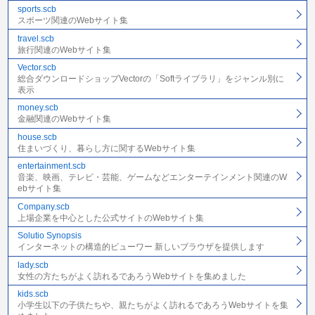
sports.scb
スポーツ関連のWebサイト集
travel.scb
旅行関連のWebサイト集
Vector.scb
総合ダウンロードショップVectorの「Softライブラリ」をジャンル別に
表示
money.scb
金融関連のWebサイト集
house.scb
住まいづくり、暮らし方に関するWebサイト集
entertainment.scb
音楽、映画、テレビ・芸能、ゲームなどエンターテインメント関連のW
ebサイト集
Company.scb
上場企業を中心とした公式サイトのWebサイト集
Solutio Synopsis
インターネットの構造的ビューワー 新しいブラウザを提供します
lady.scb
女性の方たちがよく訪れるであろうWebサイトを集めました
kids.scb
小学生以下の子供たちや、親たちがよく訪れるであろうWebサイトを集