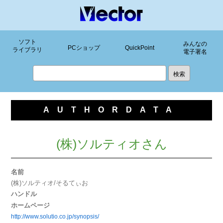
ソフト
みんなの
PCショップ
QuickPoint
ライブラリ
電子署名
AUTHORDATA
(株)ソルティオさん
名前
(株)ソルティオ/そるてぃお
ハンドル
ホームページ
http://www.solutio.co.jp/synopsis/