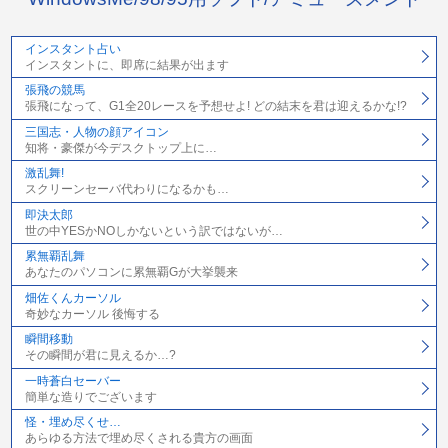
インスタント占い
インスタントに、即席に結果が出ます
張飛の競馬
張飛になって、G1全20レースを予想せよ! どの結末を君は迎えるかな!?
三国志・人物の顔アイコン
知将・豪傑が今デスクトップ上に…
激乱舞!
スクリーンセーバ代わりになるかも…
即決太郎
世の中YESかNOしかないという訳ではないが…
累無覇乱舞
あなたのパソコンに累無覇Gが大挙襲来
畑佐くんカーソル
奇妙なカーソル 後悔する
瞬間移動
その瞬間が君に見えるか…?
一時蒼白セーバー
簡単な造りでございます
怪・埋め尽くせ…
あらゆる方法で埋め尽くされる貴方の画面