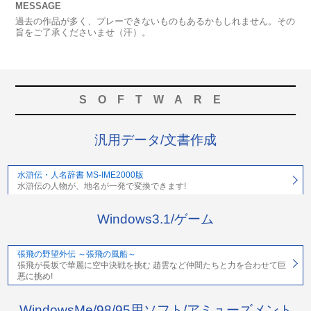
MESSAGE
過去の作品が多く、プレーできないものもあるかもしれません。その
旨をご了承くださいませ（汗）。
SOFTWARE
汎用データ/文書作成
水滸伝・人名辞書 MS-IME2000版
水滸伝の人物が、地名が一発で変換できます!
Windows3.1/ゲーム
張飛の野望外伝 ～張飛の風船～
張飛が長坂で華麗に空中決戦を挑む 趙雲など仲間たちと力を合わせて巨
悪に挑め!
WindowsMe/98/95用ソフト/アミューズメント