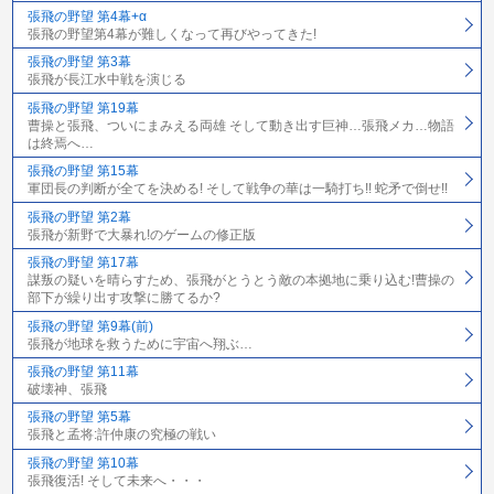
張飛の野望 第4幕+α
張飛の野望第4幕が難しくなって再びやってきた!
張飛の野望 第3幕
張飛が長江水中戦を演じる
張飛の野望 第19幕
曹操と張飛、ついにまみえる両雄 そして動き出す巨神…張飛メカ…物語
は終焉へ…
張飛の野望 第15幕
軍団長の判断が全てを決める! そして戦争の華は一騎打ち!! 蛇矛で倒せ!!
張飛の野望 第2幕
張飛が新野で大暴れ!のゲームの修正版
張飛の野望 第17幕
謀叛の疑いを晴らすため、張飛がとうとう敵の本拠地に乗り込む!曹操の
部下が繰り出す攻撃に勝てるか?
張飛の野望 第9幕(前)
張飛が地球を救うために宇宙へ翔ぶ…
張飛の野望 第11幕
破壊神、張飛
張飛の野望 第5幕
張飛と孟将:許仲康の究極の戦い
張飛の野望 第10幕
張飛復活! そして未来へ・・・