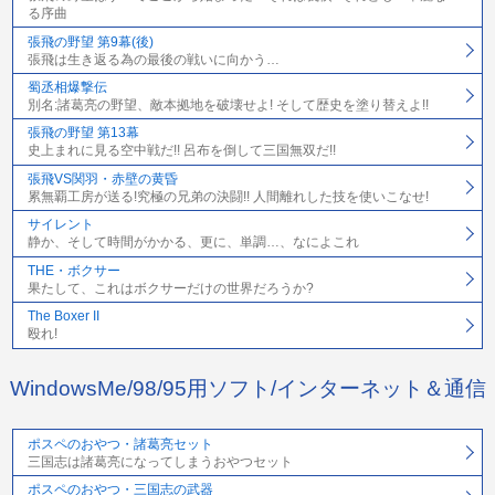
る序曲
張飛の野望 第9幕(後)
張飛は生き返る為の最後の戦いに向かう…
蜀丞相爆撃伝
別名:諸葛亮の野望、敵本拠地を破壊せよ! そして歴史を塗り替えよ!!
張飛の野望 第13幕
史上まれに見る空中戦だ!! 呂布を倒して三国無双だ!!
張飛VS関羽・赤壁の黄昏
累無覇工房が送る!究極の兄弟の決闘!! 人間離れした技を使いこなせ!
サイレント
静か、そして時間がかかる、更に、単調…、なによこれ
THE・ボクサー
果たして、これはボクサーだけの世界だろうか?
The Boxer II
殴れ!
WindowsMe/98/95用ソフト/インターネット＆通信
ポスペのおやつ・諸葛亮セット
三国志は諸葛亮になってしまうおやつセット
ポスペのおやつ・三国志の武器