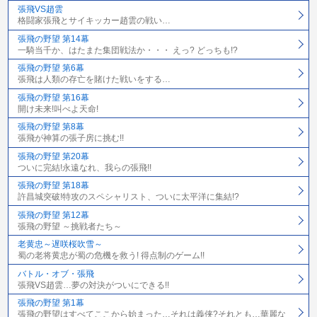
張飛VS趙雲
格闘家張飛とサイキッカー趙雲の戦い…
張飛の野望 第14幕
一騎当千か、はたまた集団戦法か・・・ えっ? どっちも!?
張飛の野望 第6幕
張飛は人類の存亡を賭けた戦いをする…
張飛の野望 第16幕
開け未来!叫べよ天命!
張飛の野望 第8幕
張飛が神算の張子房に挑む!!
張飛の野望 第20幕
ついに完結!永遠なれ、我らの張飛!!
張飛の野望 第18幕
許昌城突破!特攻のスペシャリスト、ついに太平洋に集結!?
張飛の野望 第12幕
張飛の野望 ～挑戦者たち～
老黄忠～遅咲桜吹雪～
蜀の老将黄忠が蜀の危機を救う! 得点制のゲーム!!
バトル・オブ・張飛
張飛VS趙雲…夢の対決がついにできる!!
張飛の野望 第1幕
張飛の野望はすべてここから始まった…それは義侠?それとも…華麗な