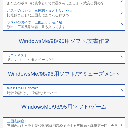
あなたのポスペに褒章として武器を与えましょう 武具は男の命
ポスペのおやつ・三国志・まともなおやつ
比較的まともな三国志にまつわるおやつ
ポスペのおやつ・三国志ゲテモノ編
別名・三国残酷物語、首も入ってます
WindowsMe/98/95用ソフト/文書作成
ミニテキスト
見にくい…いや省スペースだ!
WindowsMe/98/95用ソフト/アミューズメント
What time is it now?
時計 時計 そして時計なセーバー
WindowsMe/98/95用ソフト/ゲーム
三国志講座1
三国志のキャラを現代化!伝統蜀高校で始まる三国志の講座第一回、今回