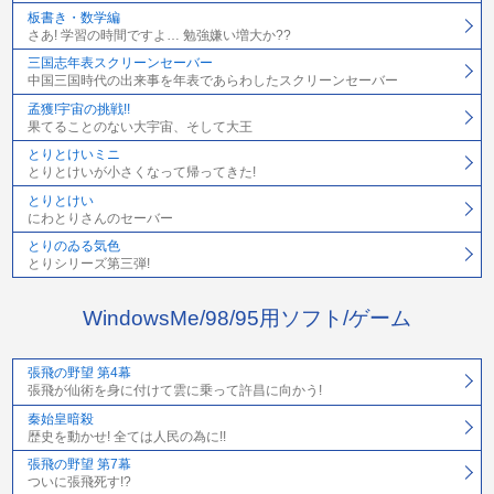
板書き・数学編
さあ! 学習の時間ですよ… 勉強嫌い増大か??
三国志年表スクリーンセーバー
中国三国時代の出来事を年表であらわしたスクリーンセーバー
孟獲!宇宙の挑戦!!
果てることのない大宇宙、そして大王
とりとけいミニ
とりとけいが小さくなって帰ってきた!
とりとけい
にわとりさんのセーバー
とりのゐる気色
とりシリーズ第三弾!
WindowsMe/98/95用ソフト/ゲーム
張飛の野望 第4幕
張飛が仙術を身に付けて雲に乗って許昌に向かう!
秦始皇暗殺
歴史を動かせ! 全ては人民の為に!!
張飛の野望 第7幕
ついに張飛死す!?