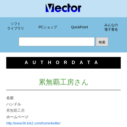
ソフト
みんなの
PCショップ
QuickPoint
ライブラリ
電子署名
AUTHORDATA
累無覇工房さん
名前
ハンドル
累無覇工房
ホームページ
http://www36.tok2.com/home/kettle/