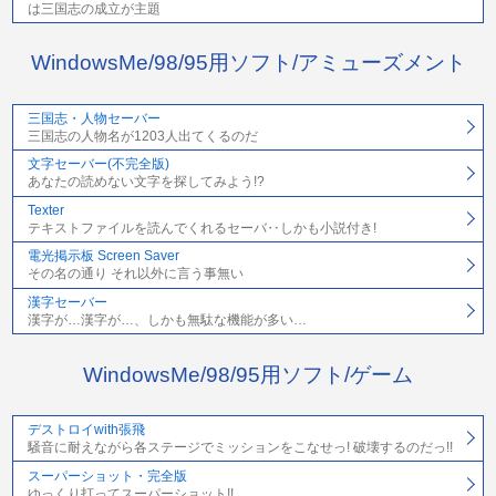
は三国志の成立が主題
WindowsMe/98/95用ソフト/アミューズメント
三国志・人物セーバー
三国志の人物名が1203人出てくるのだ
文字セーバー(不完全版)
あなたの読めない文字を探してみよう!?
Texter
テキストファイルを読んでくれるセーバ‥しかも小説付き!
電光掲示板 Screen Saver
その名の通り それ以外に言う事無い
漢字セーバー
漢字が…漢字が…、しかも無駄な機能が多い…
WindowsMe/98/95用ソフト/ゲーム
デストロイwith張飛
騒音に耐えながら各ステージでミッションをこなせっ! 破壊するのだっ!!
スーパーショット・完全版
ゆっくり打ってスーパーショット!!