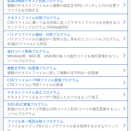
拡張Grep&テキスト分割プログラム
複数のテキストファイルから複数の指定文字列にマッチした行の位置で
ファイルを分割する
テキストファイル分割プログラム
CSVファイルに書いてある内容に従ってテキストファイルを分割するコ
マンドラインプログラム 4Gbyte超対応
バイナリファイル連結・分割プログラム
バイナリファイルの連結や一部切り出し等を行うコンソールプログラム
4G超のファイルにも対応
改行コード変換プログラム
Windows用、MAC用、UNIX用の各々の改行コードを相互変換するコン
ソールプログラム
複数文字列一括置換プログラム
複数のテキストファイルに対して複数の文字列を一括置換
CSVファイル<->TABファイル変換プログラム
CSVファイルとTABファイルの変換
テキストファイル加工プログラム
テキストファイルをユーザー指定したルールをもって加工
SJIS-EUC変換プログラム
変換のカスタマイズ可能なSJISコードとEUCコードの相互変換するコン
ソールプログラム
ファイル名一覧読み取りプログラム
ファイルをドラッグ&ドロップでファイル名を収得する小さなウインド
ウ