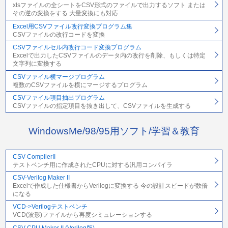
xlsファイルの全シートをCSV形式のファイルで出力するソフト または
その逆の変換をする 大量変換にも対応
Excel用CSVファイル改行変換プログラム集
CSVファイルの改行コードを変換
CSVファイルセル内改行コード変換プログラム
Excelで出力したCSVファイルのデータ内の改行を削除、もしくは特定
文字列に変換する
CSVファイル横マージプログラム
複数のCSVファイルを横にマージするプログラム
CSVファイル項目抽出プログラム
CSVファイルの指定項目を抜き出して、CSVファイルを生成する
WindowsMe/98/95用ソフト/学習＆教育
CSV-CompilerII
テストベンチ用に作成されたCPUに対する汎用コンパイラ
CSV-Verilog Maker II
Excelで作成した仕様書からVerilogに変換する 今の設計スピードが数倍
になる
VCD->Verilogテストベンチ
VCD(波形)ファイルから再度シミュレーションする
CSV-CPU Maker II (Verilog版)