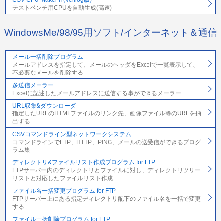
テストベンチ用CPUを自動生成(高速)
WindowsMe/98/95用ソフト/インターネット＆通信
メール一括削除プログラム
メールアドレスを指定して、メールのヘッダをExcelで一覧表示して、
不必要なメールを削除する
多送信メーラー
Excelに記述したメールアドレスに送信する事ができるメーラー
URL収集&ダウンローダ
指定したURLのHTMLファイルのリンク先、画像ファイル等のURLを抽
出する
CSVコマンドライン型ネットワークシステム
コマンドラインでFTP、HTTP、PING、メールの送受信ができるプログ
ラム集
ディレクトリ&ファイルリスト作成プログラム for FTP
FTPサーバー内のディレクトリとファイルに対し、ディレクトリツリー
リストと対応したファイルリスト作成
ファイル名一括変更プログラム for FTP
FTPサーバー上にある指定ディレクトリ配下のファイル名を一括で変更
する
ファイル一括削除プログラム for FTP