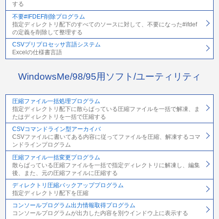
する
不要#IFDEF削除プログラム
指定ディレクトリ配下のすべてのソースに対して、不要になった#ifdef
の定義を削除して整理する
CSVプリプロセッサ言語システム
Excelの仕様書言語
WindowsMe/98/95用ソフト/ユーティリティ
圧縮ファイル一括処理プログラム
指定ディレクトリ配下に散らばっている圧縮ファイルを一括で解凍、ま
たはディレクトリを一括で圧縮する
CSVコマンドライン型アーカイバ
CSVファイルに書いてある内容に従ってファイルを圧縮、解凍するコマ
ンドラインプログラム
圧縮ファイル一括変更プログラム
散らばっている圧縮ファイルを一括で指定ディレクトリに解凍し、編集
後、また、元の圧縮ファイルに圧縮する
ディレクトリ圧縮バックアッププログラム
指定ディレクトリ配下を圧縮
コンソールプログラム出力情報取得プログラム
コンソールプログラムが出力した内容を別ウインドウ上に表示する