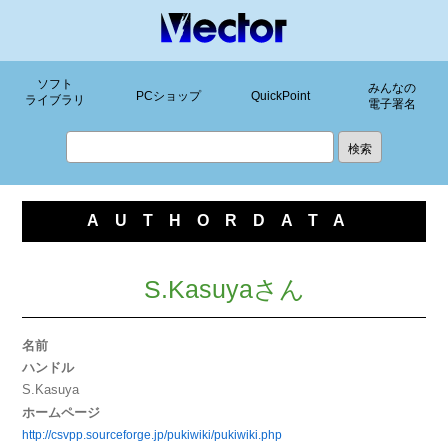
ソフト
みんなの
PCショップ
QuickPoint
ライブラリ
電子署名
AUTHORDATA
S.Kasuyaさん
名前
ハンドル
S.Kasuya
ホームページ
http://csvpp.sourceforge.jp/pukiwiki/pukiwiki.php