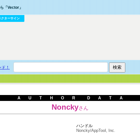
「Vector」
ベクターサイン
ンド！
A U T H O R D A T A
Noncky
さん
ハンドル
Noncky/AppTool, Inc.