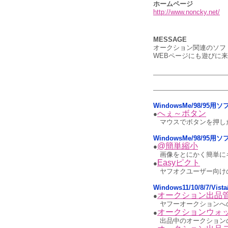
ホームページ
http://www.noncky.net/
MESSAGE
オークション関連のソフ
WEBページにも遊びに来
WindowsMe/98/95
へぇ～ボタン
●
マウスでボタンを押し
WindowsMe/98/95
@簡単縮小
●
画像をとにかく簡単に
Easyピクト
●
ヤフオクユーザー向け
Windows11/10/8/7/V
オークション出品
●
ヤフーオークションへ
オークションウォ
●
出品中のオークション