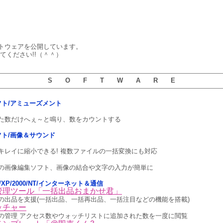
トウェアを公開しています。
てください!!（＾＾）
S O F T W A R E
用ソフト/アミューズメント
た数だけへぇ～と鳴り、数をカウントする
用ソフト/画像＆サウンド
キレイに縮小できる! 複数ファイルの一括変換にも対応
の画像編集ソフト、画像の結合や文字の入力が簡単に
ista/XP/2000/NT/インターネット＆通信
管理ツール「一括出品おまかせ君」
の出品を支援(一括出品、一括再出品、一括注目などの機能を搭載)
ッチャー
の管理 アクセス数やウォッチリストに追加された数を一度に閲覧