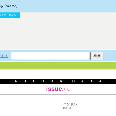
「Vector」
ベクターサイン
ンド！
A U T H O R D A T A
issue
さん
ハンドル
issue