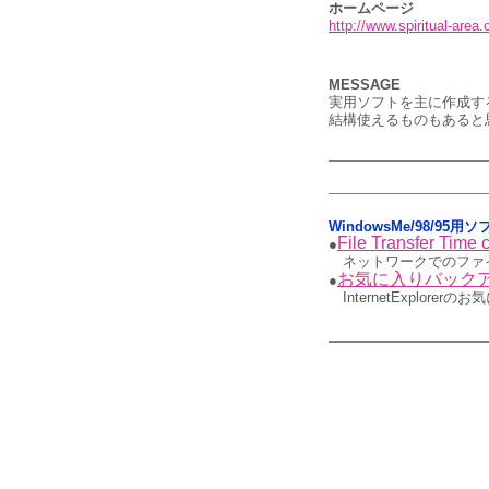
ホームページ
http://www.spiritual-area
MESSAGE
実用ソフトを主に作成す
結構使えるものもあると
WindowsMe/98/9
File Transfer Time c
●
ネットワークでのファ
お気に入りバック
●
InternetExplor