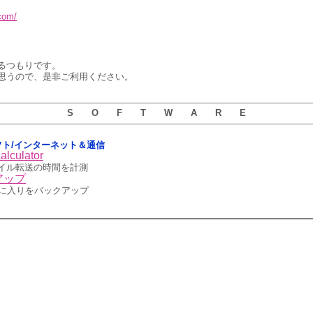
.com/
るつもりです。
思うので、是非ご利用ください。
S O F T W A R E
5用ソフト/インターネット＆通信
alculator
イル転送の時間を計測
アップ
erのお気に入りをバックアップ