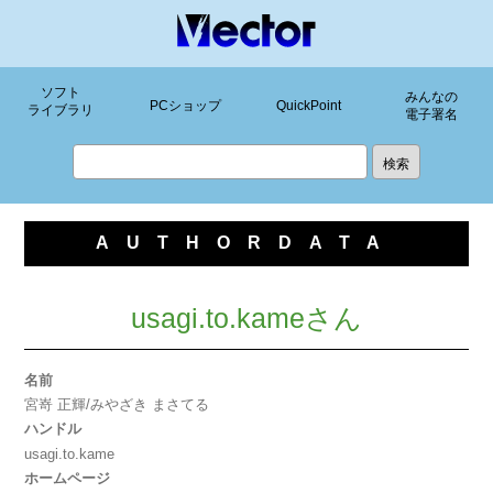
ソフト
みんなの
PCショップ
QuickPoint
ライブラリ
電子署名
AUTHORDATA
usagi.to.kameさん
名前
宮嵜 正輝/みやざき まさてる
ハンドル
usagi.to.kame
ホームページ