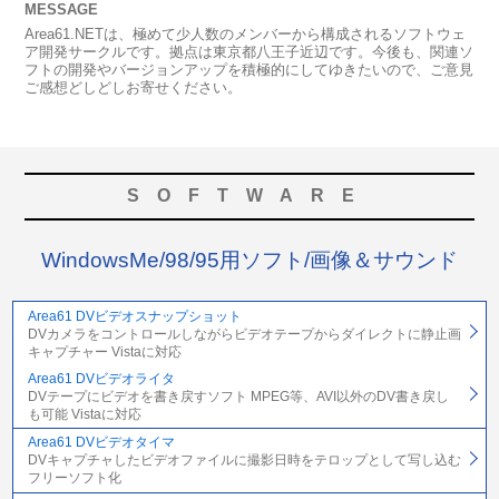
MESSAGE
Area61.NETは、極めて少人数のメンバーから構成されるソフトウェ
ア開発サークルです。拠点は東京都八王子近辺です。今後も、関連ソ
フトの開発やバージョンアップを積極的にしてゆきたいので、ご意見
ご感想どしどしお寄せください。
SOFTWARE
WindowsMe/98/95用ソフト/画像＆サウンド
Area61 DVビデオスナップショット
DVカメラをコントロールしながらビデオテープからダイレクトに静止画
キャプチャー Vistaに対応
Area61 DVビデオライタ
DVテープにビデオを書き戻すソフト MPEG等、AVI以外のDV書き戻し
も可能 Vistaに対応
Area61 DVビデオタイマ
DVキャプチャしたビデオファイルに撮影日時をテロップとして写し込む
フリーソフト化