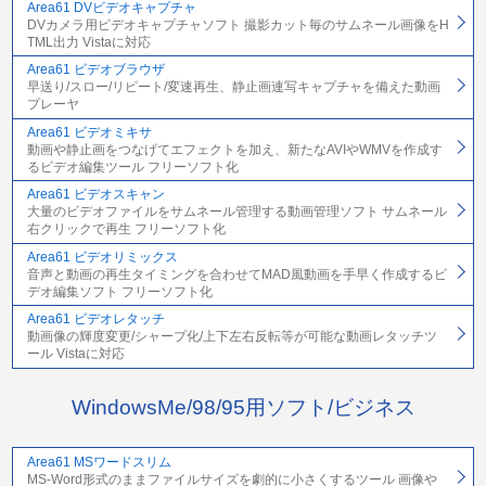
Area61 DVビデオキャプチャ
DVカメラ用ビデオキャプチャソフト 撮影カット毎のサムネール画像をH
TML出力 Vistaに対応
Area61 ビデオブラウザ
早送り/スロー/リピート/変速再生、静止画連写キャプチャを備えた動画
プレーヤ
Area61 ビデオミキサ
動画や静止画をつなげてエフェクトを加え、新たなAVIやWMVを作成す
るビデオ編集ツール フリーソフト化
Area61 ビデオスキャン
大量のビデオファイルをサムネール管理する動画管理ソフト サムネール
右クリックで再生 フリーソフト化
Area61 ビデオリミックス
音声と動画の再生タイミングを合わせてMAD風動画を手早く作成するビ
デオ編集ソフト フリーソフト化
Area61 ビデオレタッチ
動画像の輝度変更/シャープ化/上下左右反転等が可能な動画レタッチツ
ール Vistaに対応
WindowsMe/98/95用ソフト/ビジネス
Area61 MSワードスリム
MS-Word形式のままファイルサイズを劇的に小さくするツール 画像や