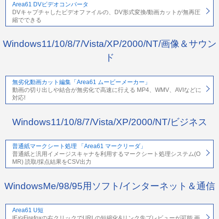
Area61 DVビデオコンバータ
DVキャプチャしたビデオファイルの、DV形式変換/動画カットが無再圧
縮でできる
Windows11/10/8/7/Vista/XP/2000/NT/画像＆サウン
ド
無劣化動画カット編集「Area61 ムービーメーカー」
動画の切り出しや結合が無劣化で高速に行える MP4、WMV、AVIなどに
対応!
Windows11/10/8/7/Vista/XP/2000/NT/ビジネス
普通紙マークシート処理 「Area61 マークリーダ」
普通紙と汎用イメージスキャナを利用するマークシート処理システム(O
MR) 読取/採点結果をCSV出力
WindowsMe/98/95用ソフト/インターネット＆通信
Area61 U短
IEやFirefoxの右クリックでURLの短縮化&リンク先プレビューが可能 画