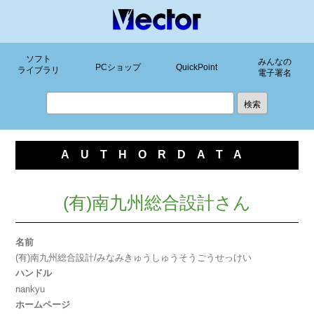
ソフト
みんなの
PCショップ
QuickPoint
ライブラリ
電子署名
AUTHORDATA
(有)南九州総合設計さん
名前
(有)南九州総合設計/みなみきゅうしゅうそうごうせっけい
ハンドル
nankyu
ホームページ