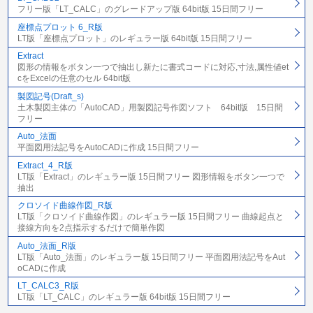
フリー版「LT_CALC」のグレードアップ版 64bit版 15日間フリー
座標点プロット 6_R版
LT版「座標点プロット」のレギュラー版 64bit版 15日間フリー
Extract
図形の情報をボタン一つで抽出し新たに書式コードに対応,寸法,属性値et
cをExcelの任意のセル 64bit版
製図記号(Draft_s)
土木製図主体の「AutoCAD」用製図記号作図ソフト 64bit版 15日間
フリー
Auto_法面
平面図用法記号をAutoCADに作成 15日間フリー
Extract_4_R版
LT版「Extract」のレギュラー版 15日間フリー 図形情報をボタン一つで
抽出
クロソイド曲線作図_R版
LT版「クロソイド曲線作図」のレギュラー版 15日間フリー 曲線起点と
接線方向を2点指示するだけで簡単作図
Auto_法面_R版
LT版「Auto_法面」のレギュラー版 15日間フリー 平面図用法記号をAut
oCADに作成
LT_CALC3_R版
LT版「LT_CALC」のレギュラー版 64bit版 15日間フリー