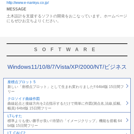
http://www.e-nankyu.co.jp/
MESSAGE
土木設計を支援するソフトの開発をおこなっています。ホームページ
にもぜひお立ちよりください。
SOFTWARE
Windows11/10/8/7/Vista/XP/2000/NT/ビジネス
座標点プロット 5
新しい「座標点プロット」として生まれ変わりました!! 64bit版 15日間フ
リー
クロソイド曲線作図
曲線起点と接線方向を2点指示するだけで簡単に作図(測点名,法線,拡幅,
幅員) 64bit版 15日間フリー
LTらすた
標準よりも使い勝手が良い! 待望の「イメージクリップ」機能を搭載 64
bit版 15日間フリー
LT_CALC2