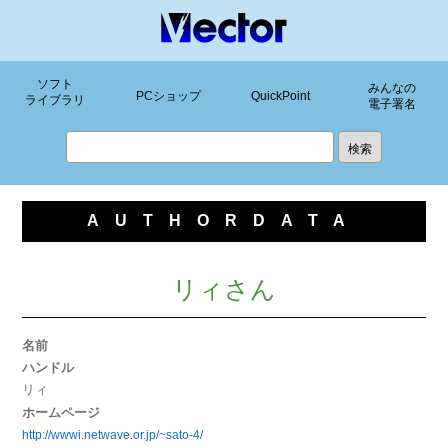
ソフト
みんなの
PCショップ
QuickPoint
ライブラリ
電子署名
AUTHORDATA
リィさん
名前
ハンドル
リィ
ホームページ
http://wwwi.netwave.or.jp/~sato-4/