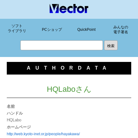
ソフト
みんなの
PCショップ
QuickPoint
ライブラリ
電子署名
AUTHORDATA
HQLaboさん
名前
ハンドル
HQLabo
ホームページ
http://web.kyoto-inet.or.jp/people/hayakawa/