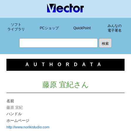
ソフト
みんなの
PCショップ
QuickPoint
ライブラリ
電子署名
AUTHORDATA
藤原 宜紀さん
名前
藤原 宜紀
ハンドル
ホームページ
http://www.norikistudio.com