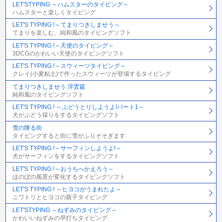
LET'STYPING ～ハムスターのタイピング～
ハムスターと楽しくタイピング
LET'S TYPING !～てまりつきしませう～
てまりを楽しむ、純和風のタイピングソフト
LET'S TYPING !～天使のタイピング～
3DCGのかわいい天使のタイピングソフト
LET'S TYPING !～スウィーツタイピング～
クレイ(小麦粘土)で作ったスウィーツが登場するタイピング
てまりつきしませう 浮雲篇
純和風のタイピングソフト
LET'S TYPING ! ～ぶどうとりしようよ!パート1～
犬がぶどう採りをするタイピングソフト
雪の降る街
タイピングすると街に雪がふりそそぎます
LET'S TYPING !～サーフィンしようよ!～
犬がサーフィンをするタイピングソフト
LET'S TYPING !～おうちへかえろう～
ほのぼの風景が変化するタイピングソフト
LET'S TYPING ! ～ヒヨコがうまれたよ～
ニワトリとヒヨコの親子タイピング
LET'STYPING ～ねずみのタイピング～
かわいいねずみの早打ちタイピング