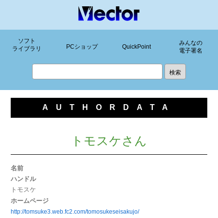
ソフト
みんなの
PCショップ
QuickPoint
ライブラリ
電子署名
AUTHORDATA
トモスケさん
名前
ハンドル
トモスケ
ホームページ
http://tomsuke3.web.fc2.com/tomosukeseisakujo/