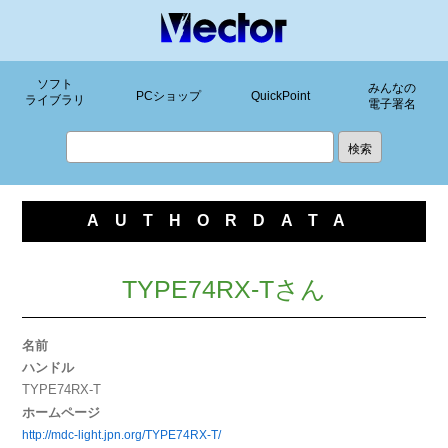
ソフト
みんなの
PCショップ
QuickPoint
ライブラリ
電子署名
AUTHORDATA
TYPE74RX-Tさん
名前
ハンドル
TYPE74RX-T
ホームページ
http://mdc-light.jpn.org/TYPE74RX-T/