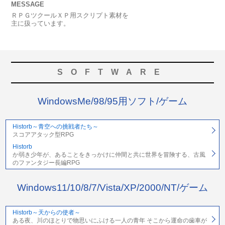
MESSAGE
ＲＰＧツクールＸＰ用スクリプト素材を
主に扱っています。
SOFTWARE
WindowsMe/98/95用ソフト/ゲーム
Historb～青空への挑戦者たち～
スコアアタック型RPG
Historb
か弱き少年が、あることをきっかけに仲間と共に世界を冒険する、古風
のファンタジー長編RPG
Windows11/10/8/7/Vista/XP/2000/NT/ゲーム
Historb～天からの使者～
ある夜、川のほとりで物思いにふける一人の青年 そこから運命の歯車が