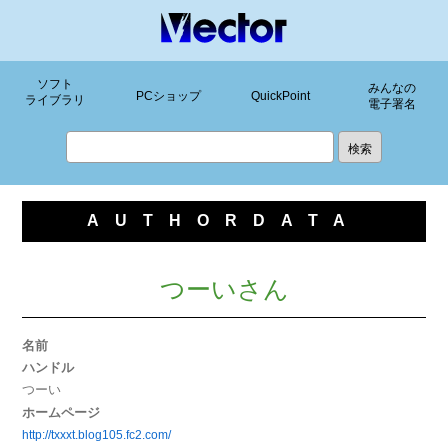
ソフト
みんなの
PCショップ
QuickPoint
ライブラリ
電子署名
AUTHORDATA
つーいさん
名前
ハンドル
つーい
ホームページ
http://txxxt.blog105.fc2.com/