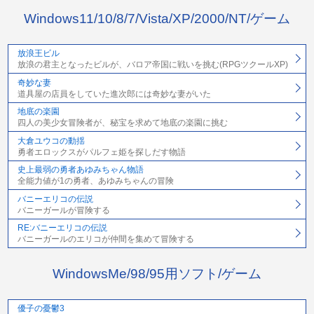
Windows11/10/8/7/Vista/XP/2000/NT/ゲーム
放浪王ビル
放浪の君主となったビルが、バロア帝国に戦いを挑む(RPGツクールXP)
奇妙な妻
道具屋の店員をしていた進次郎には奇妙な妻がいた
地底の楽園
四人の美少女冒険者が、秘宝を求めて地底の楽園に挑む
大倉ユウコの動揺
勇者エロックスがパルフェ姫を探しだす物語
史上最弱の勇者あゆみちゃん物語
全能力値が1の勇者、あゆみちゃんの冒険
バニーエリコの伝説
バニーガールが冒険する
RE:バニーエリコの伝説
バニーガールのエリコが仲間を集めて冒険する
WindowsMe/98/95用ソフト/ゲーム
優子の憂鬱3