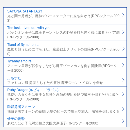
SAYONARA FANTASY
光と闇の勇者が、魔神デバーステーターに立ち向かう(RPGツクール200
3)
The last adventure with you
パッシオン王子は魔王ドーントレスの野望を打ち砕く旅に出る セピア調
(RPGツクール2000)
Tkool of Symphonia
魔族と戦うために作られた、魔道戦士クリットの冒険(RPGツクール200
0)
Tyranny empire
アミーン皇帝が戦争をしながら魔王ゾーマホンを倒す冒険譚(RPGツク
ール2000)
ふちすた
ファミコン風 勇者ふちすたの冒険 魔王ジョン・イロンを倒せ
Ruby Dragon(ルビィ・ドラゴン)
竜使いのタクヤは美少女竜神と念願の契約を結び魔王を倒すたびに出た
(RPGツクール2000)
独裁勇者アミーン
独裁勇者アミーンの続編 天空のピースで町人や旅人、魔物を倒しまくる
優子の憂鬱
あなたは少子化対策担当大臣大渕優子(RPGツクール2000)