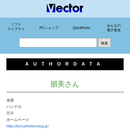
ソフト
みんなの
PCショップ
QuickPoint
ライブラリ
電子署名
AUTHORDATA
朋美さん
名前
ハンドル
朋美
ホームページ
https://lyricallimited.blog.jp/