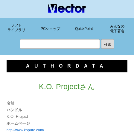
ソフト
みんなの
PCショップ
QuickPoint
ライブラリ
電子署名
AUTHORDATA
K.O. Projectさん
名前
ハンドル
K.O. Project
ホームページ
http://www.kopuro.com/