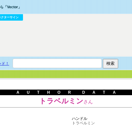
「Vector」
ベクターサイン
ンド！
A U T H O R D A T A
トラベルミン
さん
ハンドル
トラベルミン