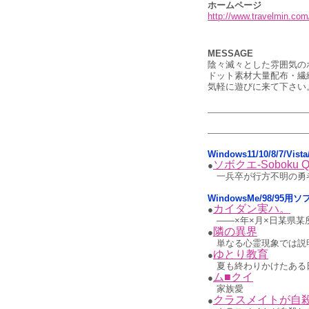
ホームページ
http://www.travelmin.com
MESSAGE
陰々滅々とした雰囲気の
ドット素材大量配布・繊細
気軽に遊びに来て下さい
Windows11/10/8/7/Vis
ソボクエ-Soboku Qu
●
一兵卒が行方不明の勇
WindowsMe/98/95用
カイダン実ハ。
●
――×年×月×日某県某
隣の異界
●
単なる心霊現象では説
ゆとり教育
●
夏も終わりかけたある
ム■クイ
●
家族愛
クラスメイトが自
●