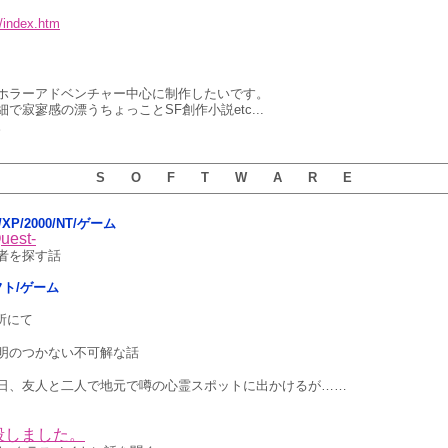
/index.htm
ホラーアドベンチャー中心に制作したいです。
で寂寥感の漂うちょっことSF創作小説etc...
。
S O F T W A R E
ta/XP/2000/NT/ゲーム
est-
者を探す話
ソフト/ゲーム
所にて
明のつかない不可解な話
日、友人と二人で地元で噂の心霊スポットに出かけるが……
殺しました。