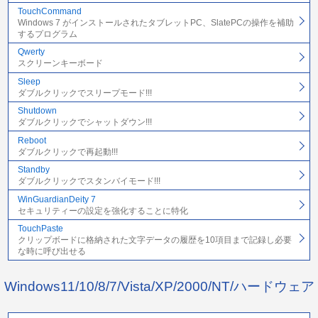
TouchCommand
Windows 7 がインストールされたタブレットPC、SlatePCの操作を補助
するプログラム
Qwerty
スクリーンキーボード
Sleep
ダブルクリックでスリープモード!!!
Shutdown
ダブルクリックでシャットダウン!!!
Reboot
ダブルクリックで再起動!!!
Standby
ダブルクリックでスタンバイモード!!!
WinGuardianDeity 7
セキュリティーの設定を強化することに特化
TouchPaste
クリップボードに格納された文字データの履歴を10項目まで記録し必要
な時に呼び出せる
Windows11/10/8/7/Vista/XP/2000/NT/ハードウェア