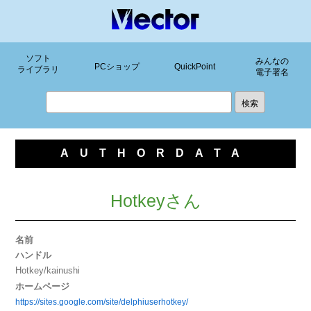
ソフト
みんなの
PCショップ
QuickPoint
ライブラリ
電子署名
AUTHORDATA
Hotkeyさん
名前
ハンドル
Hotkey/kainushi
ホームページ
https://sites.google.com/site/delphiuserhotkey/