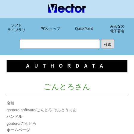
ソフト
みんなの
PCショップ
QuickPoint
ライブラリ
電子署名
AUTHORDATA
ごんとろさん
名前
gontoro software/ごんとろ そふとうぇあ
ハンドル
gontoro/ごんとろ
ホームページ