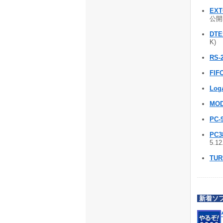
EXT
公開 
DT
K)
RS
FIF
Log
MO
PC
PC
5.1
TU
新着ソ