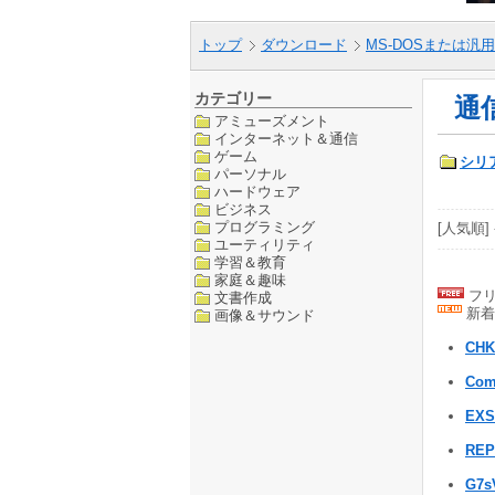
トップ
ダウンロード
MS-DOSまたは汎用
カテゴリー
通
アミューズメント
インターネット＆通信
ゲーム
シリ
パーソナル
ハードウェア
ビジネス
プログラミング
[人気順] 
ユーティリティ
学習＆教育
家庭＆趣味
フリ
文書作成
新着
画像＆サウンド
CHK
Com
EX
REP
G7s