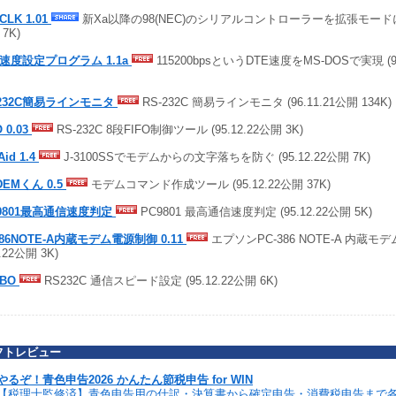
CLK 1.01
新Xa以降の98(NEC)のシリアルコントローラーを拡張モードに設定
7K)
E速度設定プログラム 1.1a
115200bpsというDTE速度をMS-DOSで実現 (97
-232C簡易ラインモニタ
RS-232C 簡易ラインモニタ (96.11.21公開 134K)
O 0.03
RS-232C 8段FIFO制御ツール (95.12.22公開 3K)
Aid 1.4
J-3100SSでモデムからの文字落ちを防ぐ (95.12.22公開 7K)
DEMくん 0.5
モデムコマンド作成ツール (95.12.22公開 37K)
-9801最高通信速度判定
PC9801 最高通信速度判定 (95.12.22公開 5K)
386NOTE-A内蔵モデム電源制御 0.11
エプソンPC-386 NOTE-A 内蔵モデ
2.22公開 3K)
RBO
RS232C 通信スピード設定 (95.12.22公開 6K)
フトレビュー
やるぞ！青色申告2026 かんたん節税申告 for WIN
【税理士監修済】青色申告用の仕訳・決算書から確定申告・消費税申告まで