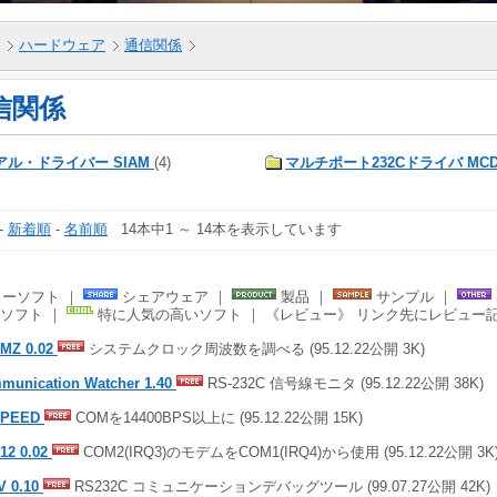
ハードウェア
通信関係
信関係
アル・ドライバー SIAM
(4)
マルチポート232Cドライバ MC
-
新着順
-
名前順
14本中1 ～ 14本を表示しています
ーソフト ｜
シェアウェア ｜
製品 ｜
サンプル ｜
ソフト ｜
特に人気の高いソフト ｜ 《レビュー》 リンク先にレビュー
MZ 0.02
システムクロック周波数を調べる (95.12.22公開 3K)
munication Watcher 1.40
RS-232C 信号線モニタ (95.12.22公開 38K)
SPEED
COMを14400BPS以上に (95.12.22公開 15K)
12 0.02
COM2(IRQ3)のモデムをCOM1(IRQ4)から使用 (95.12.22公開 3K
V 0.10
RS232C コミュニケーションデバッグツール (99.07.27公開 42K)