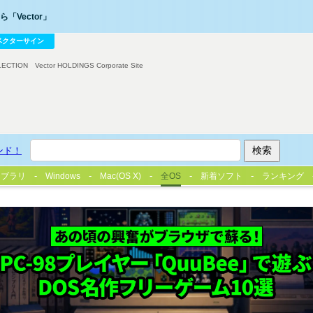
「Vector」
ベクターサイン
LECTION
Vector HOLDINGS Corporate Site
ンド！
イブラリ
Windows
Mac(OS X)
全OS
新着ソフト
ランキング