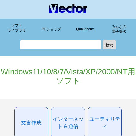
ソフト
みんなの
PCショップ
QuickPoint
ライブラリ
電子署名
Windows11/10/8/7/Vista/XP/2000/NT用
ソフト
インターネッ
ユーティリテ
文書作成
ト＆通信
ィ