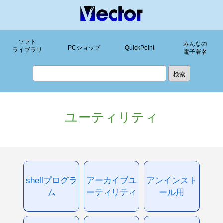
ソフト
みんなの
PCショップ
QuickPoint
ライブラリ
電子署名
ユーティリティ
shellプログラ
アーカイブユ
アンインスト
ム
ーティリティ
ール用