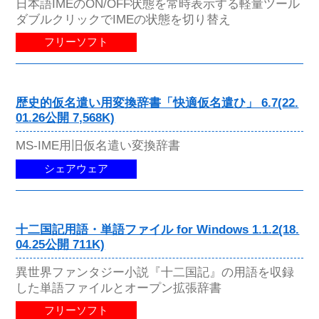
日本語IMEのON/OFF状態を常時表示する軽量ツール
ダブルクリックでIMEの状態を切り替え
フリーソフト
歴史的仮名遣い用変換辞書「快適仮名遣ひ」 6.7(22.
01.26公開 7,568K)
MS-IME用旧仮名遣い変換辞書
シェアウェア
十二国記用語・単語ファイル for Windows 1.1.2(18.
04.25公開 711K)
異世界ファンタジー小説『十二国記』の用語を収録
した単語ファイルとオープン拡張辞書
フリーソフト