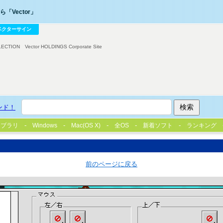
「Vector」
ベクターサイン
LECTION
Vector HOLDINGS Corporate Site
ンド！
イブラリ
Windows
Mac(OS X)
全OS
新着ソフト
ランキング
前のページに戻る