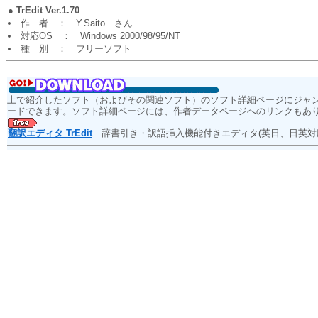
●
TrEdit Ver.1.70
作 者 ： Y.Saito さん
対応OS ： Windows 2000/98/95/NT
種 別 ： フリーソフト
上で紹介したソフト（およびその関連ソフト）のソフト詳細ページにジャ
ードできます。ソフト詳細ページには、作者データページへのリンクもあ
翻訳エディタ TrEdit
辞書引き・訳語挿入機能付きエディタ(英日、日英