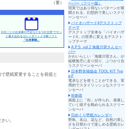
（要）
ーバー（フリー版）
現実ではあり得ないパターンが展
開される、幻想的で美しいスクリ
ーンセーバ
バイオハザード4デスクトップ
テーマ
デスクトップ全体を「バイオハザ
日付ごとの出来事や予定などを“1行文章”でサッ
と書き込めるカレンダー＋メモ帳ソフト
ード4」の世界に変えるデスクト
「出来事帳」
ップテーマ
A.P.S. vol.2 海腹川背さんセー
バー
かわいらしい「海腹川背さん」が
縦横無尽に走り回り、ぶつかり合
うスクリーンセーバ
日本野良猫協会 TOOL KIT Typ
動で壁紙変更することを前提と
e-F
電卓などを使うことができる、実
用的でスタイリッシュなスクリー
ンセーバ
街創造
画面上に「街」が作られ、発展し
ていく様子を眺められるスクリー
ンセーバ
日めくり壁紙カレンダー
野鳥、名山、花など、自然の美し
ださい。
さを日替わりで楽しめる壁紙カレ
ンダーソフト