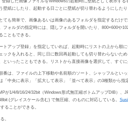
」は、登録した画像ファイルをWindowsの起動時に壁紙として表示
う壁紙にしたり、起動する日ごとに壁紙が切り替わるようにしたり
とても簡単で、画像あるいは画像のあるフォルダを指定するだけで
フォルダの指定時には、隠しフォルダを開いたり、800×600や102
ることもできる。
ートアップ登録」を指定していれば、起動時にリストの上から順に
ェックを入れると、同じ日に数回再起動しても切り替わらないため
、といったこともできる。リストから直接画像を選択して、すぐに
順番は、ファイルの上下移動や名前順のソート、シャッフルといっ
は「中央に表示」「拡大して表示」「並べて表示」の3種類から指
/4/8/16/24/32bit（Windows形式無圧縮ボトムアップDIB）、JP
/8/24/48bit (グレイスケール含む) で無圧縮、のものに対応している。
Susi
示することができる。
いる。