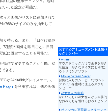
する非常駐型の壁紙チェンジャ。起動
といった設定が可能だ。
次々と画像がリストに追加されて
4×768のサイズのみを抽出して
切り替わる。また、「日付け単位
、7種類の画像を曜日ごとに日替
おすすめアミューズメント通信バ
壁紙に設定することも可能だ。
ックナンバー
wtrimm
た操作で変更することが可能。壁
マウスドラッグだけで画像を好き
な位置、好きなサイズに切り抜け
定できる。
るトリミングソフト
Movie Screen Saver
EGが24bit/8bitグレイスケール、
お気に入りのムービー/サウンド
ファイルを素材に使えるスクリー
e Plug-in
を利用すれば、他の画像
ンセーバ
巫女さんお御籤
かわいらしい巫女さんから本格的
なおみくじを引けるおみくじソフ
ト
ポアンカレ万華鏡スクリーンセ