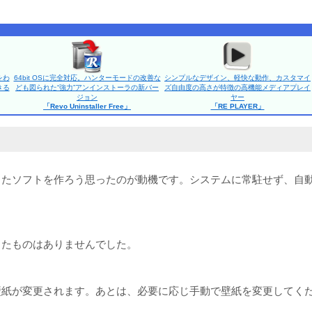
をわ
64bit OSに完全対応。ハンターモードの改善な
シンプルなデザイン、軽快な動作、カスタマイ
きる
ども図られた“強力”アンインストーラの新バー
ズ自由度の高さが特徴の高機能メディアプレイ
ジョン
ヤー
「Revo Uninstaller Free」
「RE PLAYER」
したソフトを作ろう思ったのが動機です。システムに常駐せず、自
ったものはありませんでした。
壁紙が変更されます。あとは、必要に応じ手動で壁紙を変更してく