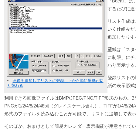
「Bgcall
するたびに違
リスト作成は
いく仕組みだ。
追加したりす
壁紙は「スタ
に制限」にチ
わり表示する
登録リストの
画像を追加してリストに登録。上から順に壁紙が切
紙の表示形式
り替わる
利用できる画像ファイルはBMP/JPEG/PNG/TIFF形式のもの。BMPが1
PNGが1/2/4/8/24/48bit（グレイスケール含む）、TIFFが1/4
形式のファイルを読み込むことが可能で、リストに追加して表
そのほか、おまけとして簡易カレンダー表示機能が用意されて