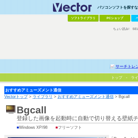
パソコンソフトを探すなら
ソフトライブラリ
PCショップ
ちょい読み!
SE
サーチトレ
トップ
ラ
おすすめアミューズメント通信
Vectorトップ
>
ライブラリ
>
おすすめアミューズメント通信
> Bgcall
Bgcall
登録した画像を起動時に自動で切り替える壁紙
■
Windows XP/98
■
フリーソフト