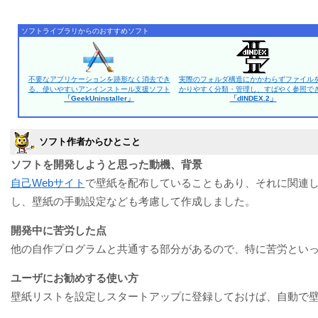
ソフトライブラリからのおすすめソフト
不要なアプリケーションを跡形なく消去でき
実際のフォルダ構造にかかわらずファイル
る、使いやすいアンインストール支援ソフト
かりやすく分類・管理し、すばやく参照で
「GeekUninstaller」
「dINDEX.2」
ソフト作者からひとこと
ソフトを開発しようと思った動機、背景
自己Webサイト
で壁紙を配布していることもあり、それに関連
し、壁紙の手動設定なども考慮して作成しました。
開発中に苦労した点
他の自作プログラムと共通する部分があるので、特に苦労とい
ユーザにお勧めする使い方
壁紙リストを設定しスタートアップに登録しておけば、自動で