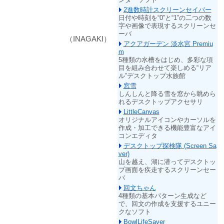
2進数時計スクリーンセイバー
日付や時刻を“0”と“1”の二つの数
字や画像で表現するスクリーンセ
ーバ
（INAGAKI）
アクアガーデン 淡水宮 Premiu
m
5種類の水槽をはじめ、多彩な項
目を組み合わせて楽しめる“リア
ル”デスクトップ水族館
窓雪
しんしんと降る雪を窓から眺めら
れるデスクトップアクセサリ
LittleCanvas
オリジナルアイコンやカーソルを
作成・加工できる機能豊富なアイ
コンエディタ
デスクトップ探検隊 (Screen Sa
ver)
山を越え、湖に潜ってデスクトッ
プ画面を疾走するスクリーンセー
バ
回文ちゃん
4種類の基本パターン生成など
で、回文の作成を支援するユニー
クなソフト
BowlLifeSaver