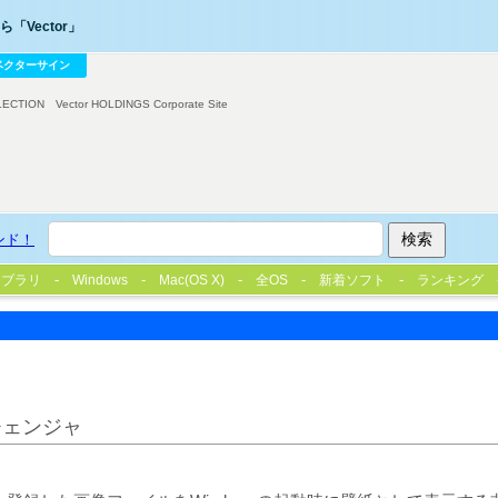
「Vector」
ベクターサイン
LECTION
Vector HOLDINGS Corporate Site
ンド！
イブラリ
Windows
Mac(OS X)
全OS
新着ソフト
ランキング
チェンジャ