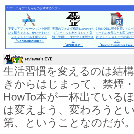
ソフトライブラリからのおすすめソフト
不要なアプリケーションを跡形
実際のフォルダ構造にかかわら
64bit OSに完全対応。ハン
なく消去できる、使いやすいア
ずファイルをわかりやすく分
モードの改善なども図られた
ンインストール支援ソフト
類・管理し、すばやく参照でき
力”アンインストーラの新バ
「GeekUninstaller」
る
ョン
「dINDEX.2」
「Revo Uninstaller Fre
reviewer's EYE
生活習慣を変えるのは結構
きからはじまって、禁煙
HowTo本が一杯出ている
は変えよう、変わろうと
第、ということなのだが