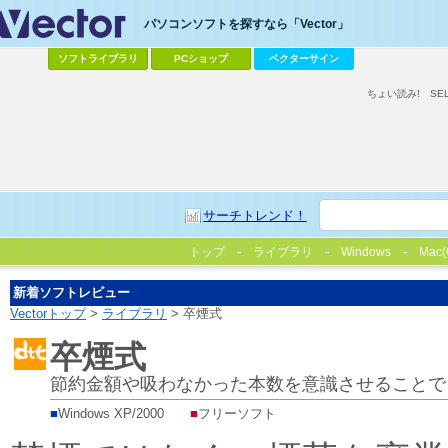
パソコンソフトを探すなら「Vector」
ソフトライブラリ
PCショップ
ベクターサイン
ちょい読み!
SE
サーチトレンド！
トップ
ライブラリ
Windows
Mac(
新着ソフトレビュー
Vectorトップ
>
ライブラリ
> 卒煙式
卒煙式
節約金額や吸わなかった本数を意識させることで
■
Windows XP/2000
■
フリーソフト