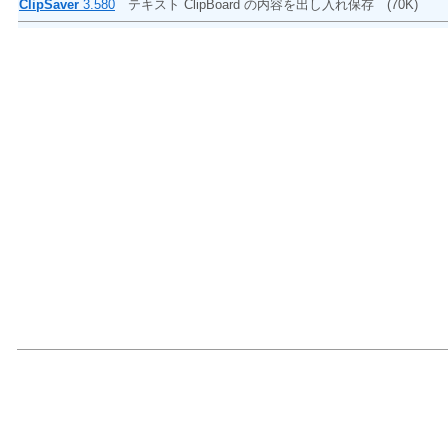
ClipSaver
3.580
テキスト ClipBoard の内容を出し入れ保存
(70K)