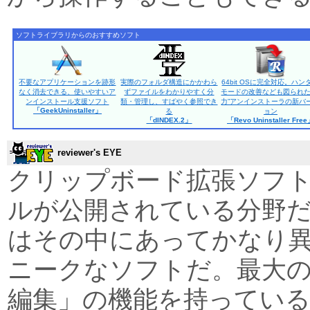
ソフトライブラリからのおすすめソフト
不要なアプリケーションを跡形
実際のフォルダ構造にかかわら
64bit OSに完全対応。ハン
なく消去できる、使いやすいア
ずファイルをわかりやすく分
モードの改善なども図られた
ンインストール支援ソフト
類・管理し、すばやく参照でき
力”アンインストーラの新バ
「GeekUninstaller」
る
ョン
「dINDEX.2」
「Revo Uninstaller Fre
reviewer's EYE
クリップボード拡張ソフ
ルが公開されている分野だが、
はその中にあってかなり
ニークなソフトだ。最大
編集」の機能を持ってい