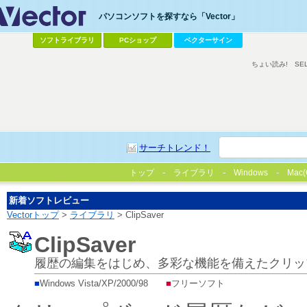
パソコンソフトを探すなら「Vector」
ソフトライブラリ
PCショップ
ベクターサイン
ちょい読み!
SE
サーチトレンド！
トップ
ライブラリ
Windows
Mac(
新着ソフトレビュー
Vectorトップ
>
ライブラリ
> ClipSaver
ClipSaver
履歴の編集をはじめ、多彩な機能を備えたクリッ
■
Windows Vista/XP/2000/98
■
フリーソフト