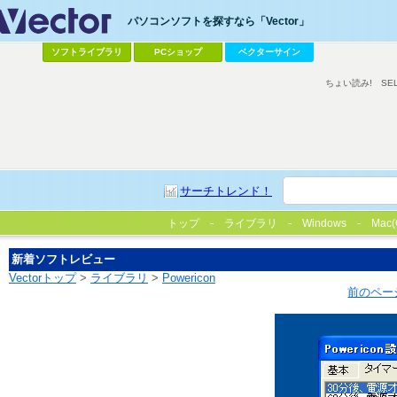
パソコンソフトを探すなら「Vector」
ソフトライブラリ
PCショップ
ベクターサイン
ちょい読み!
SE
サーチトレンド！
トップ
ライブラリ
Windows
Mac(
新着ソフトレビュー
Vectorトップ
>
ライブラリ
>
Powericon
前のペー